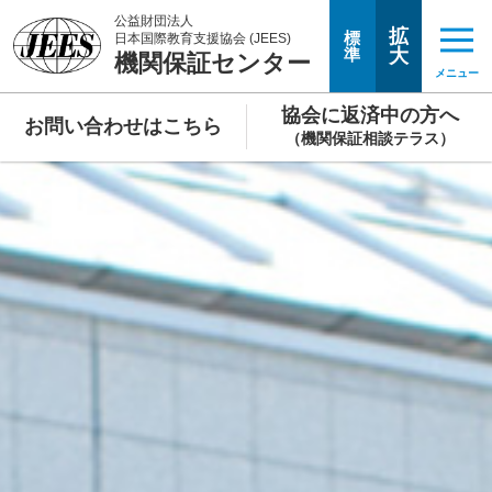
公益財団法人
拡
標
日本国際教育支援協会 (JEES)
準
大
機関保証センター
メニュー
協会に返済中の方へ
お問い合わせはこちら
（機関保証相談テラス）