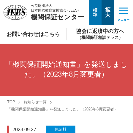
公益財団法人
拡
標
日本国際教育支援協会 (JEES)
準
大
機関保証センター
メニュー
協会に返済中の方へ
お問い合わせはこちら
（機関保証相談テラス）
「機関保証開始通知書」を発送しまし
た。（2023年8月変更者）
TOP
お知らせ一覧
「機関保証開始通知書」を発送しました。（2023年8月変更者）
2023.09.27
保証料