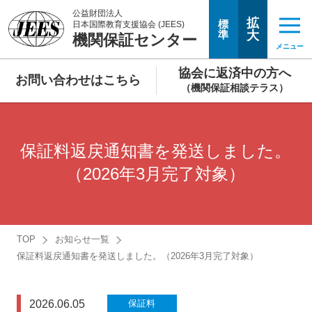
公益財団法人
拡
標
日本国際教育支援協会 (JEES)
準
大
機関保証センター
メニュー
協会に返済中の方へ
お問い合わせはこちら
（機関保証相談テラス）
保証料返戻通知書を発送しました。
（2026年3月完了対象）
TOP
お知らせ一覧
保証料返戻通知書を発送しました。（2026年3月完了対象）
2026.06.05
保証料