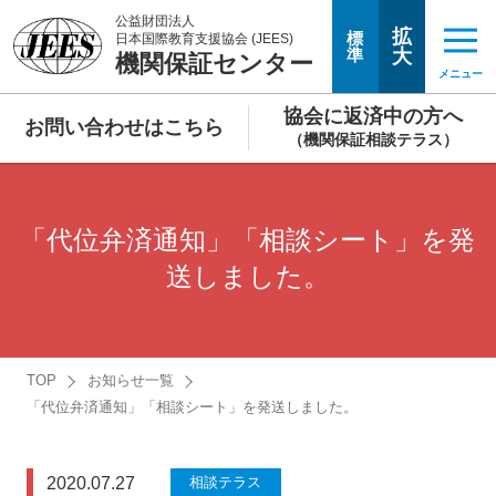
公益財団法人
拡
標
日本国際教育支援協会 (JEES)
準
大
機関保証センター
メニュー
協会に返済中の方へ
お問い合わせはこちら
（機関保証相談テラス）
「代位弁済通知」「相談シート」を発
送しました。
TOP
お知らせ一覧
「代位弁済通知」「相談シート」を発送しました。
2020.07.27
相談テラス