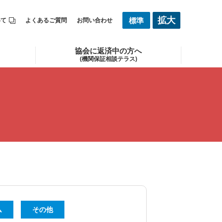
拡
大
標
準
いて
よくあるご質問
お問い合わせ
協会に返済中の方へ
(機関保証相談テラス)
ム
その他