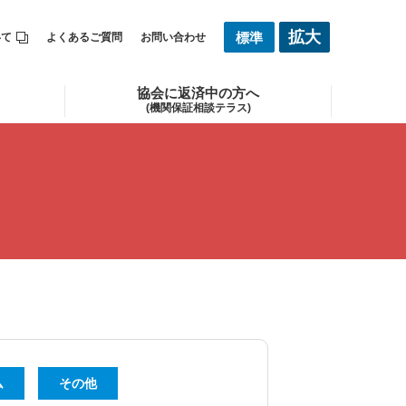
拡
大
標
準
いて
よくあるご質問
お問い合わせ
協会に返済中の方へ
(機関保証相談テラス)
ム
その他