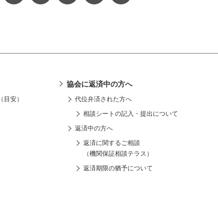
協会に返済中の方へ
（目安）
代位弁済された方へ
相談シートの記入・提出について
返済中の方へ
返済に関するご相談
（機関保証相談テラス）
返済期限の猶予について
返済の免除について
債権回収会社への委託について