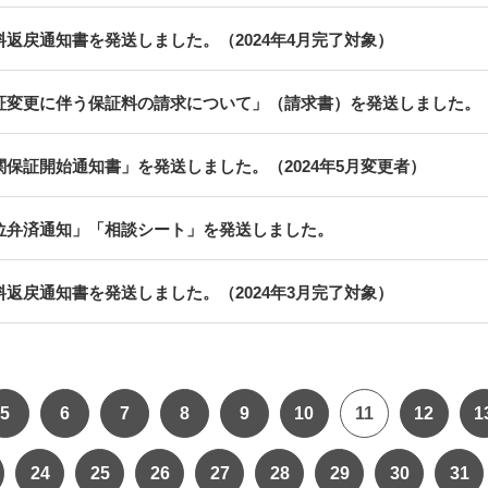
料返戻通知書を発送しました。（2024年4月完了対象）
証変更に伴う保証料の請求について」（請求書）を発送しました。（2
関保証開始通知書」を発送しました。（2024年5月変更者）
位弁済通知」「相談シート」を発送しました。
料返戻通知書を発送しました。（2024年3月完了対象）
5
6
7
8
9
10
11
12
1
24
25
26
27
28
29
30
31